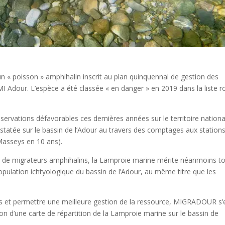
 « poisson » amphihalin inscrit au plan quinquennal de gestion des
dour. L’espèce a été classée « en danger » en 2019 dans la liste r
rvations défavorables ces dernières années sur le territoire nationa
statée sur le bassin de l’Adour au travers des comptages aux station
 Masseys en 10 ans).
 de migrateurs amphihalins, la Lamproie marine mérite néanmoins t
 population ichtyologique du bassin de l’Adour, au même titre que les
es et permettre une meilleure gestion de la ressource, MIGRADOUR s’
ion d’une carte de répartition de la Lamproie marine sur le bassin de