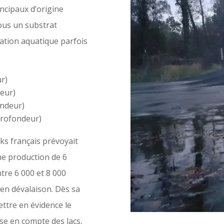
incipaux d’origine
tous un substrat
tation aquatique parfois
ur)
deur)
ondeur)
profondeur)
ks français prévoyait
ne production de 6
tre 6 000 et 8 000
en dévalaison. Dès sa
ettre en évidence le
ise en compte des lacs,