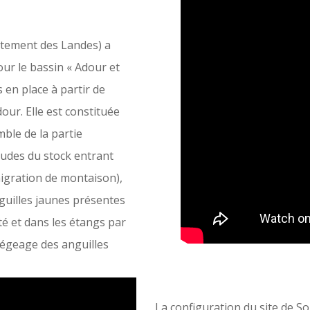
tement des Landes) a
our le bassin « Adour et
s en place à partir de
our. Elle est constituée
mble de la partie
études du stock entrant
migration de montaison),
guilles jaunes présentes
ité et dans les étangs par
iégeage des anguilles
La configuration du site de Sou