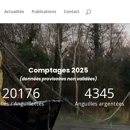
Actualités
Publications
Contact
Comptages 2025
(données provisoires non validées)
120176
4345
lles / Anguillettes
Anguilles argentées