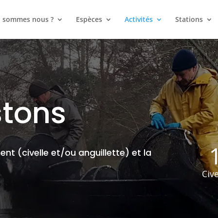
i sommes nous ?
Espèces
Activités
Stations
stons
ent (civelle et/ou anguillette) et la
Cive