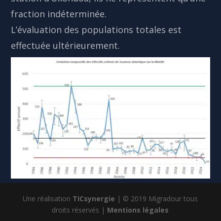
fraction indéterminée.
L’évaluation des populations totales est
effectuée ultérieurement.
Une réalisation
TICsynergie
| © 2019 Migradour tous
droits réservés |
Mentions légales