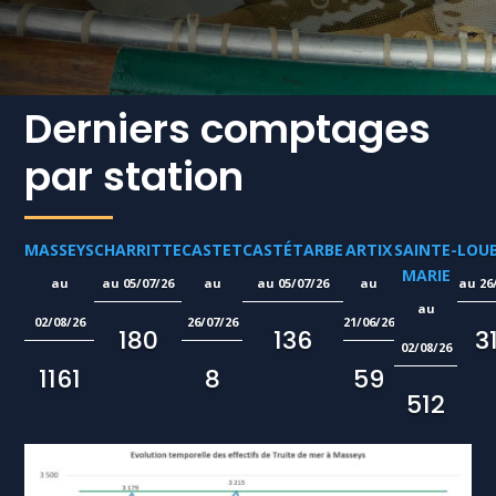
Derniers comptages
par station
MASSEYS
CHARRITTE
CASTET
CASTÉTARBE
ARTIX
SAINTE-
LOUB
MARIE
05/07/26
05/07/26
26
02/08/26
26/07/26
21/06/26
180
136
3
02/08/26
1161
8
59
512