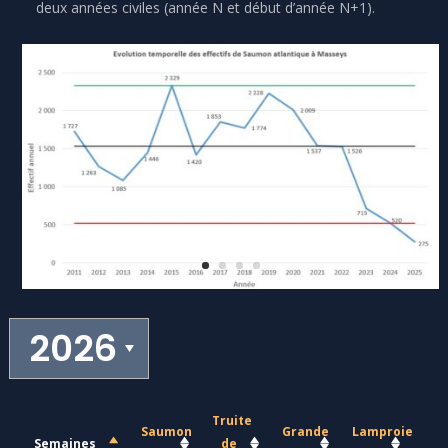
deux années civiles (année N et début d’année N+1).
Truite
Saumon
Grande
Lamproie
Semaines
de