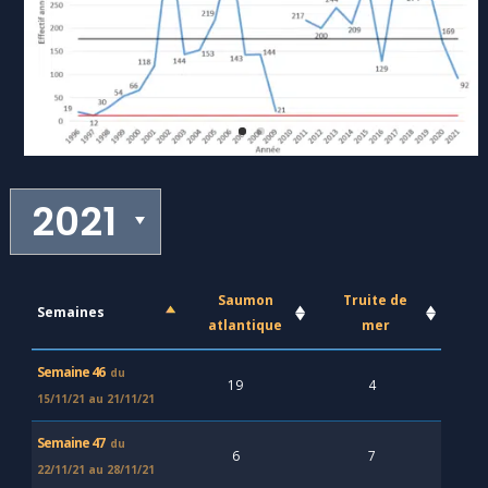
Saumon
Truite de
Semaines
atlantique
mer
Semaine 46
du
19
4
15/11/21 au
21/11/21
Semaine 47
du
6
7
22/11/21 au
28/11/21